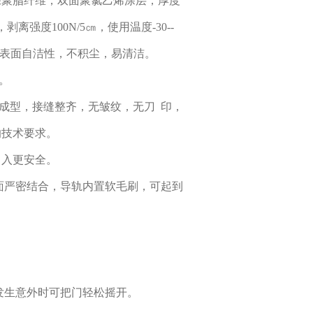
保聚脂纤维，双面聚氯乙烯涂层，厚度
剥离强度100N/5㎝，使用温度-30--
好的表面自洁性，不积尘，易清洁。
。
次成型，接缝整齐，无皱纹，无刀 印，
的技术要求。
出入更安全。
地面严密结合，导轨内置软毛刷，可起到
发生意外时可把门轻松摇开。