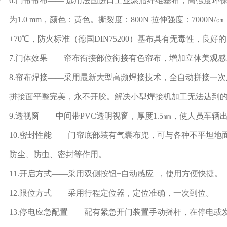
6.门帘帘布—— 选用法国进口工业聚脂纤维基布，高强度环
为1.0 mm，颜色：黄色。撕裂度：800N 拉伸强度：7000N/㎝，
+70℃，防火标准（德国DIN75200）基布具有无毒性，良
7.门体效果——帘布衔接部位衔接有色帘布，增加立体美观感
8.帘布焊接——采用最新大型高频焊接技术，全自动拼接一
拼接面平整完美，永不开胶。解决小型焊接机加工无法达到
9.透视窗——中间带PVC透明视窗，厚度1.5㎜，使人员车辆
10.密封性能——门帘底部装有气囊布兜，可与各种不平坦
防尘、防虫、密封等作用。
11.开启方式——采用双侧按钮+自动感应 ，使用方便快捷。
12.限位方式——采用行程定位器，定位准确，一次到位。
13.停电应急配置——配有紧急开门装置手动摇杆，在停电或