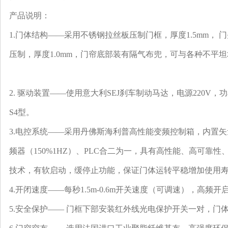
产品说明：
1.门体结构——采用不锈钢拉丝板压制门框，厚度1.5mm，
压制，厚度1.0mm，门帘底部装有隔气布兜，可与各种不平
2. 驱动装置——使用意大利SEJ刹车制动马达，电源220V，功率0.7
S4型。
3.电控系统——采用丹佛斯海利普高性能变频控制箱，内置
频器（150%1HZ）、PLC合二为一，具有高性能、高可靠
技术，有软启动，缓停止功能，保证门体运转平稳增加使用
4.开闭速度——每秒1.5m-0.6m开关速度（可调速），高频开启（1
5.安全保护—— 门框下部安装红外线光电保护开关一对，门