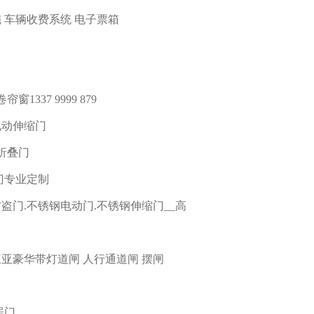
 车辆收费系统 电子票箱
337 9999 879
电动伸缩门
折叠门
门专业定制
盗门.不锈钢电动门.不锈钢伸缩门__高
三亚豪华带灯道闸 人行通道闸 摆闸
居门